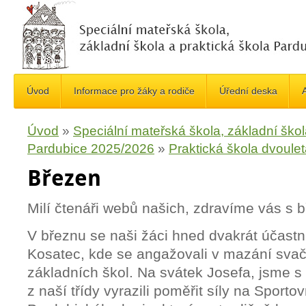
Úvod
Informace pro žáky a rodiče
Úřední deska
A
Úvod
»
Speciální mateřská škola, základní škol
Pardubice 2025/2026
»
Praktická škola dvoule
Březen
Milí čtenáři webů našich, zdravíme vás s
V březnu se naši žáci hned dvakrát účastni
Kosatec, kde se angažovali v mazání svač
základních škol. Na svátek Josefa, jsme s
z naší třídy vyrazili poměřit síly na Sporto