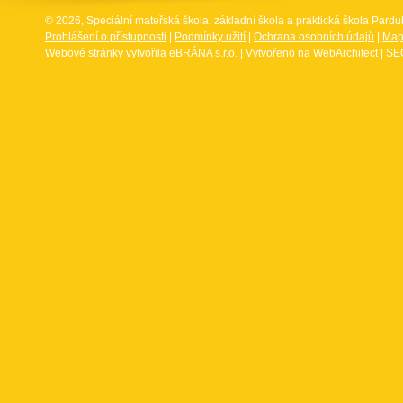
© 2026, Speciální mateřská škola, základní škola a praktická škola Par
Prohlášení o přístupnosti
|
Podmínky užití
|
Ochrana osobních údajů
|
Map
Webové stránky vytvořila
eBRÁNA s.r.o.
| Vytvořeno na
WebArchitect
|
SEO