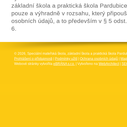
základní škola a praktická škola Pardubice
pouze a výhradně v rozsahu, který připouš
osobních údajů, a to především v § 5 odst. 
6.
© 2026, Speciální mateřská škola, základní škola a praktická škola Par
Prohlášení o přístupnosti
|
Podmínky užití
|
Ochrana osobních údajů
|
Map
Webové stránky vytvořila
eBRÁNA s.r.o.
| Vytvořeno na
WebArchitect
|
SEO