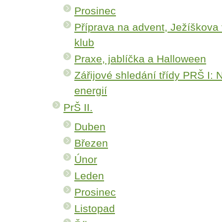
Prosinec
Příprava na advent, Ježíškova
klub
Praxe, jablíčka a Halloween
Zářijové shledání třídy PRŠ I:
energií
PrŠ II.
Duben
Březen
Únor
Leden
Prosinec
Listopad