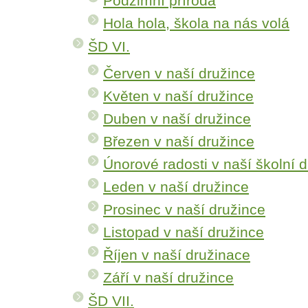
Podzimní příroda
Hola hola, škola na nás volá
ŠD VI.
Červen v naší družince
Květen v naší družince
Duben v naší družince
Březen v naší družince
Únorové radosti v naší školní 
Leden v naší družince
Prosinec v naší družince
Listopad v naší družince
Říjen v naší družinace
Září v naší družince
ŠD VII.