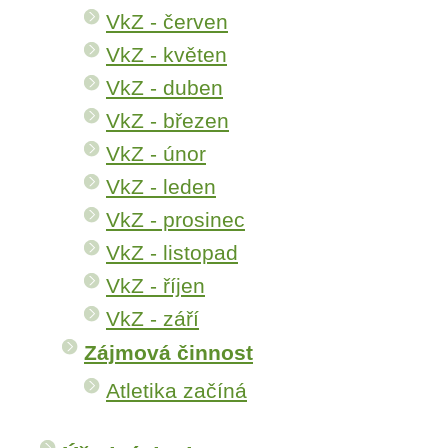
VkZ - červen
VkZ - květen
VkZ - duben
VkZ - březen
VkZ - únor
VkZ - leden
VkZ - prosinec
VkZ - listopad
VkZ - říjen
VkZ - září
Zájmová činnost
Atletika začíná