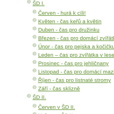
ŠD I.
Červen - hurá k cíli!
Květen - čas keřů a květin
Duben - čas pro družinku
Březen - čas pro domácí zvířát
Únor - čas pro pejska a kočičk
Leden – čas pro zvířátka v les
Prosinec - čas pro jehličnany
Listopad - čas pro domácí maz
Říjen - čas pro listnaté stromy
Září - čas sklizně
ŠD II.
Červen v ŠD II.