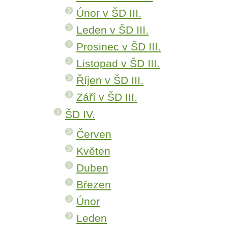
Únor v ŠD III.
Leden v ŠD III.
Prosinec v ŠD III.
Listopad v ŠD III.
Říjen v ŠD III.
Září v ŠD III.
ŠD IV.
Červen
Květen
Duben
Březen
Únor
Leden