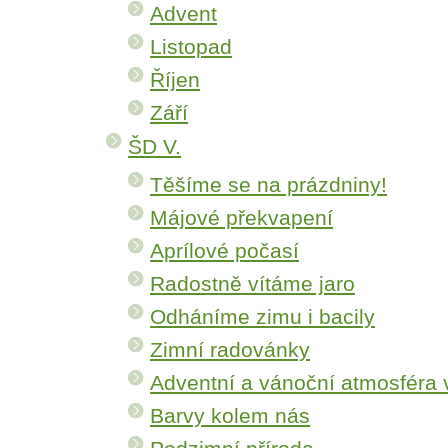
Advent
Listopad
Říjen
Září
ŠD V.
Těšíme se na prázdniny!
Májové překvapení
Aprílové počasí
Radostně vítáme jaro
Odháníme zimu i bacily
Zimní radovánky
Adventní a vánoční atmosféra 
Barvy kolem nás