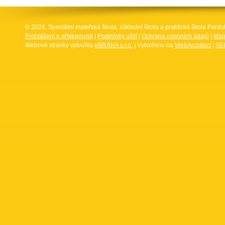
© 2026, Speciální mateřská škola, základní škola a praktická škola Par
Prohlášení o přístupnosti
|
Podmínky užití
|
Ochrana osobních údajů
|
Map
Webové stránky vytvořila
eBRÁNA s.r.o.
| Vytvořeno na
WebArchitect
|
SEO