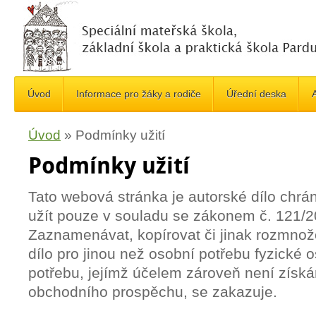
Úvod
Informace pro žáky a rodiče
Úřední deska
A
Úvod
»
Podmínky užití
Podmínky užití
Tato webová stránka je autorské dílo chrá
užít pouze v souladu se zákonem č. 121/2
Zaznamenávat, kopírovat či jinak rozmnož
dílo pro jinou než osobní potřebu fyzické o
potřebu, jejímž účelem zároveň není získ
obchodního prospěchu, se zakazuje.