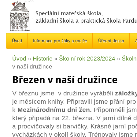
Úvod
Informace pro žáky a rodiče
Úřední deska
A
Úvod
»
Historie
»
Školní rok 2023/2024
»
Školn
v naší družince
Březen v naší družince
V březnu jsme v družince vyráběli
záložk
je měsícem knihy. Připravili jsme přání p
k
Mezinárodnímu dni žen
.
Připomněli jsm
který připadá na 22. března. V jarní dílně d
a procvičovaly si barvičky. Krásné jarní poč
vycházkách v okolí školy. Trénovaly jsme n