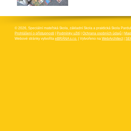
© 2026, Speciální mateřská škola, základní škola a praktická škola Par
Prohlášení o přístupnosti
|
Podmínky užití
|
Ochrana osobních údajů
|
Map
Webové stránky vytvořila
eBRÁNA s.r.o.
| Vytvořeno na
WebArchitect
|
SEO