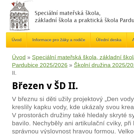
Úvod
Informace pro žáky a rodiče
Úřední deska
A
Úvod
»
Speciální mateřská škola, základní škol
Pardubice 2025/2026
»
Školní družina 2025/2
II.
Březen v ŠD II.
V březnu si děti užily projektový „Den vody
kreslily kapku vody, kde ukázaly svou kreat
V prostorách družiny také hledaly skryté s
bavilo. Nechyběly ani artikulační cviky, při 
správnou výslovnost hravou formou. Velk