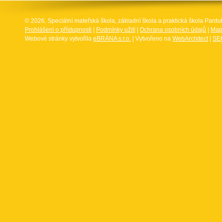
© 2026, Speciální mateřská škola, základní škola a praktická škola Par
Prohlášení o přístupnosti
|
Podmínky užití
|
Ochrana osobních údajů
|
Map
Webové stránky vytvořila
eBRÁNA s.r.o.
| Vytvořeno na
WebArchitect
|
SEO