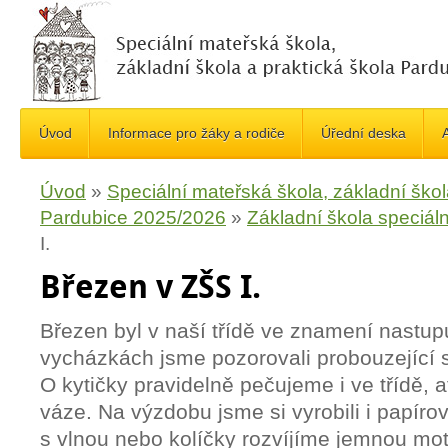
Úvod
Informace pro žáky a rodiče
Úřední deska
A
Úvod
»
Speciální mateřská škola, základní škol
Pardubice 2025/2026
»
Základní škola speciáln
I.
Březen v ZŠS I.
Březen byl v naší třídě ve znamení nastupuj
vycházkách jsme pozorovali probouzející se
O kytičky pravidelně pečujeme i ve třídě, a
váze. Na výzdobu jsme si vyrobili i papírové
s vlnou nebo kolíčky rozvíjíme jemnou m