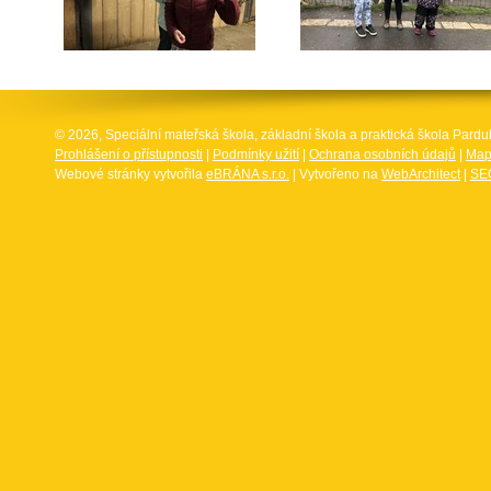
© 2026, Speciální mateřská škola, základní škola a praktická škola Par
Prohlášení o přístupnosti
|
Podmínky užití
|
Ochrana osobních údajů
|
Map
Webové stránky vytvořila
eBRÁNA s.r.o.
| Vytvořeno na
WebArchitect
|
SEO