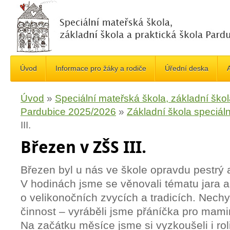
Úvod
Informace pro žáky a rodiče
Úřední deska
A
Úvod
»
Speciální mateřská škola, základní škol
Pardubice 2025/2026
»
Základní škola speciáln
III.
Březen v ZŠS III.
Březen byl u nás ve škole opravdu pestrý a
V hodinách jsme se věnovali tématu jara a 
o velikonočních zvycích a tradicích. Nechy
činnost – vyráběli jsme přáníčka pro mam
Na začátku měsíce jsme si vyzkoušeli i rol