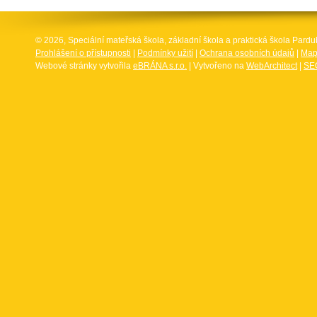
© 2026, Speciální mateřská škola, základní škola a praktická škola Par
Prohlášení o přístupnosti
|
Podmínky užití
|
Ochrana osobních údajů
|
Map
Webové stránky vytvořila
eBRÁNA s.r.o.
| Vytvořeno na
WebArchitect
|
SEO