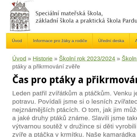
Úvod
Informace pro žáky a rodiče
Úřední deska
A
Úvod
»
Historie
»
Školní rok 2023/2024
»
Školn
ptáky a přikrmování zvěře
Čas pro ptáky a přikrmová
Leden patřil zvířátkům a ptáčkům. Venku je
potravu. Povídali jsme si o lesních zvířate
nejznámějších ptácích. O tom, jak jim m
a jaké druhy ptáků známe. Slavili jsme také
výtvarnou soutěž v družince si děti vyrobili
zvíře a ptáčka v krmítku. Naše kamarádka 