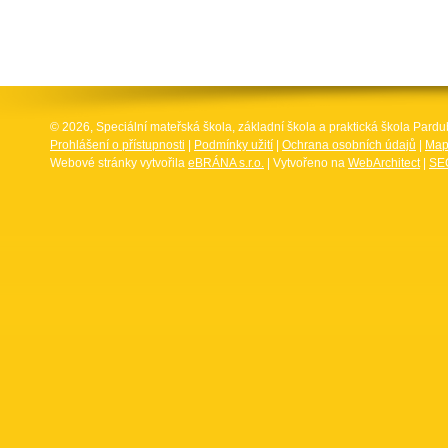
© 2026, Speciální mateřská škola, základní škola a praktická škola Par
Prohlášení o přístupnosti
|
Podmínky užití
|
Ochrana osobních údajů
|
Map
Webové stránky vytvořila
eBRÁNA s.r.o.
| Vytvořeno na
WebArchitect
|
SEO