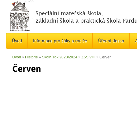
Úvod
Informace pro žáky a rodiče
Úřední deska
A
Úvod
»
Historie
»
Školní rok 2023/2024
»
ZŠS VIII.
»
Červen
Červen