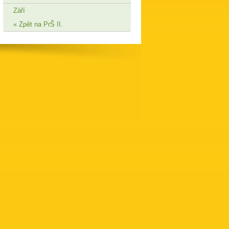
Září
Zpět na PrŠ II.