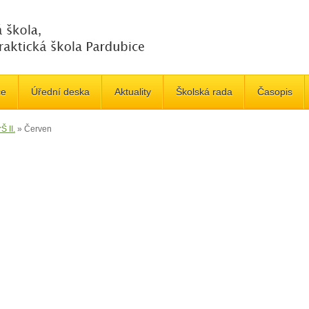
če
Úřední deska
Aktuality
Školská rada
Časopis
Š II.
»
Červen