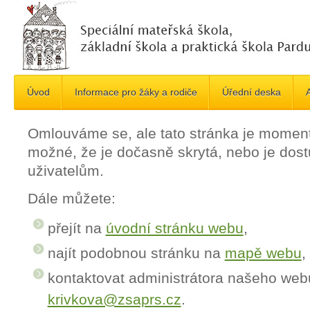
Úvod
Informace pro žáky a rodiče
Úřední deska
A
Omlouváme se, ale tato stránka je momen
možné, že je dočasně skrytá, nebo je do
uživatelům.
Dále můžete:
přejít na
úvodní stránku webu
,
najít podobnou stránku na
mapě webu
,
kontaktovat administrátora našeho web
krivkova@zsaprs.cz
.