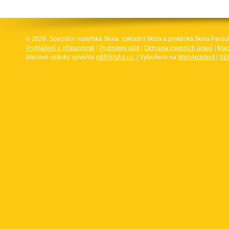
© 2026, Speciální mateřská škola, základní škola a praktická škola Par
Prohlášení o přístupnosti
|
Podmínky užití
|
Ochrana osobních údajů
|
Map
Webové stránky vytvořila
eBRÁNA s.r.o.
| Vytvořeno na
WebArchitect
|
SEO