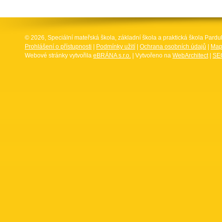
© 2026, Speciální mateřská škola, základní škola a praktická škola Par
Prohlášení o přístupnosti
|
Podmínky užití
|
Ochrana osobních údajů
|
Map
Webové stránky vytvořila
eBRÁNA s.r.o.
| Vytvořeno na
WebArchitect
|
SEO