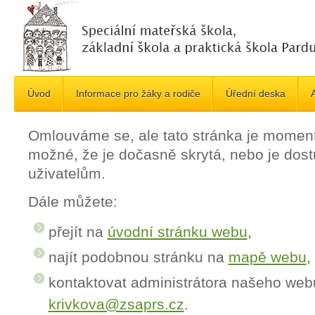
Úvod
Informace pro žáky a rodiče
Úřední deska
A
Omlouváme se, ale tato stránka je momen
možné, že je dočasně skrytá, nebo je do
uživatelům.
Dále můžete:
přejít na
úvodní stránku webu
,
najít podobnou stránku na
mapě webu
,
kontaktovat administrátora našeho web
krivkova@zsaprs.cz
.