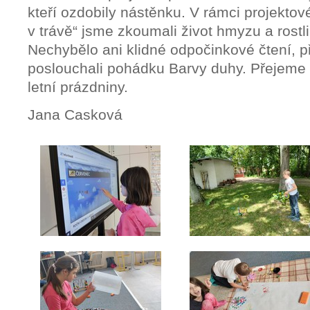
kteří ozdobily nástěnku. V rámci projekto
v trávě“ jsme zkoumali život hmyzu a rostl
Nechybělo ani klidné odpočinkové čtení, př
poslouchali pohádku Barvy duhy. Přejeme
letní prázdniny.
Jana Casková