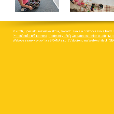
© 2026, Speciální mateřská škola, základní škola a praktická škola Par
Prohlášení o přístupnosti
|
Podmínky užití
|
Ochrana osobních údajů
|
Map
Webové stránky vytvořila
eBRÁNA s.r.o.
| Vytvořeno na
WebArchitect
|
SEO