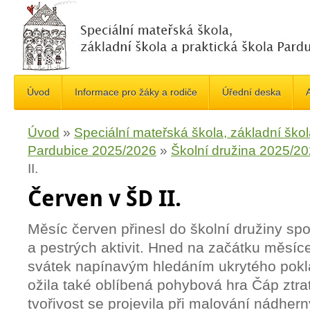
Úvod
Informace pro žáky a rodiče
Úřední deska
A
Úvod
»
Speciální mateřská škola, základní škol
Pardubice 2025/2026
»
Školní družina 2025/2
II.
Červen v ŠD II.
Měsíc červen přinesl do školní družiny sp
a pestrých aktivit. Hned na začátku měsíce 
svátek napínavým hledáním ukrytého pokla
ožila také oblíbená pohybová hra Čáp ztrat
tvořivost se projevila při malování nádhe