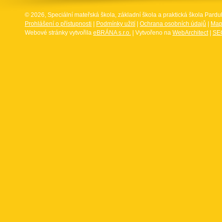
© 2026, Speciální mateřská škola, základní škola a praktická škola Par
Prohlášení o přístupnosti
|
Podmínky užití
|
Ochrana osobních údajů
|
Map
Webové stránky vytvořila
eBRÁNA s.r.o.
| Vytvořeno na
WebArchitect
|
SEO