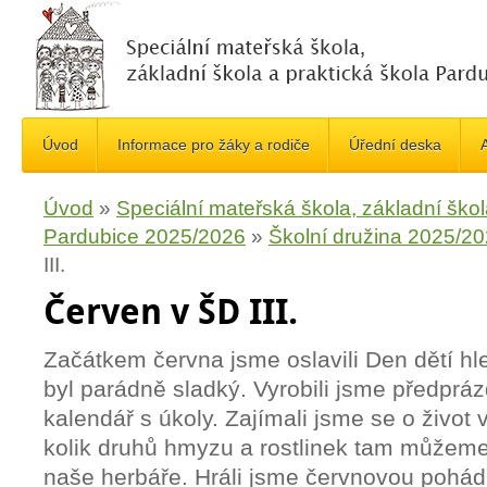
Úvod
Informace pro žáky a rodiče
Úřední deska
A
Úvod
»
Speciální mateřská škola, základní škol
Pardubice 2025/2026
»
Školní družina 2025/2
III.
Červen v ŠD III.
Začátkem června jsme oslavili Den dětí hl
byl parádně sladký. Vyrobili jsme předprá
kalendář s úkoly. Zajímali jsme se o život 
kolik druhů hmyzu a rostlinek tam můžeme 
naše herbáře. Hráli jsme červnovou pohádk