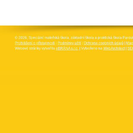
© 2026, Speciální mateřská škola, základní škola a praktická škola Par
Prohlášení o přístupnosti
|
Podmínky užití
|
Ochrana osobních údajů
|
Map
Webové stránky vytvořila
eBRÁNA s.r.o.
| Vytvořeno na
WebArchitect
|
SEO