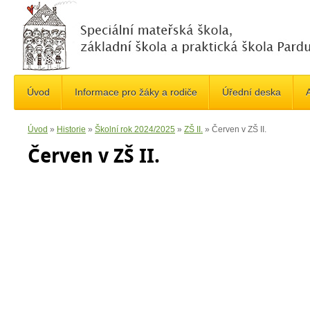
Úvod
Informace pro žáky a rodiče
Úřední deska
A
Úvod
»
Historie
»
Školní rok 2024/2025
»
ZŠ II.
»
Červen v ZŠ II.
Červen v ZŠ II.