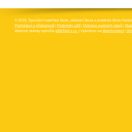
© 2026, Speciální mateřská škola, základní škola a praktická škola Par
Prohlášení o přístupnosti
|
Podmínky užití
|
Ochrana osobních údajů
|
Map
Webové stránky vytvořila
eBRÁNA s.r.o.
| Vytvořeno na
WebArchitect
|
SEO