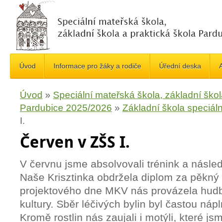
Úvod
Informace pro žáky a rodiče
Úřední deska
A
Úvod
»
Speciální mateřská škola, základní škol
Pardubice 2025/2026
»
Základní škola speciáln
I.
Červen v ZŠS I.
V červnu jsme absolvovali trénink a násled
Naše Krisztinka obdržela diplom za pěkný
projektového dne MKV nás provázela hudb
kultury. Sběr léčivých bylin byl častou náp
Kromě rostlin nás zaujali i motýli, které js