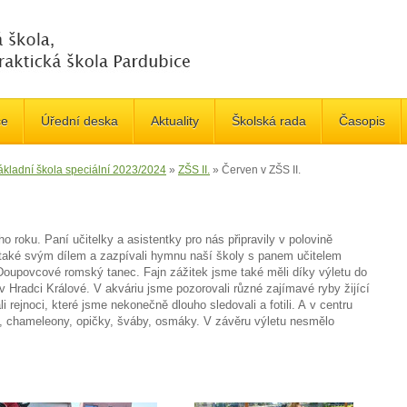
če
Úřední deska
Aktuality
Školská rada
Časopis
ákladní škola speciální 2023/2024
»
ZŠS II.
»
Červen v ZŠS II.
o roku. Paní učitelky a asistentky pro nás připravily v polovině
e také svým dílem a zazpívali hymnu naší školy s panem učitelem
Doupovcové romský tanec. Fajn zážitek jsme také měli díky výletu do
 Hradci Králové. V akváriu jsme pozorovali různé zajímavé ryby žijící
i rejnoci, které jsme nekonečně dlouho sledovali a fotili. A v centru
y, chameleony, opičky, šváby, osmáky. V závěru výletu nesmělo