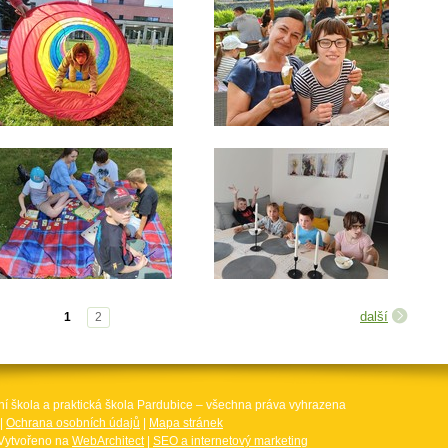
další
1
2
ní škola a praktická škola Pardubice – všechna práva vyhrazena
|
Ochrana osobních údajů
|
Mapa stránek
Vytvořeno na
WebArchitect
|
SEO a internetový marketing