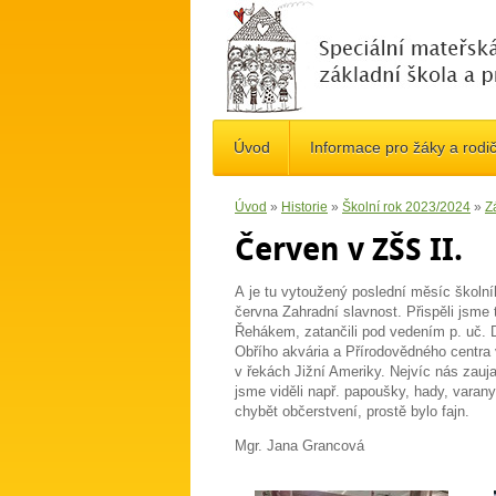
Úvod
Informace pro žáky a rodi
Úvod
»
Historie
»
Školní rok 2023/2024
»
Z
Červen v ZŠS II.
A je tu vytoužený poslední měsíc školníh
června Zahradní slavnost. Přispěli jsm
Řehákem, zatančili pod vedením p. uč. 
Obřího akvária a Přírodovědného centra v
v řekách Jižní Ameriky. Nejvíc nás zaujal
jsme viděli např. papoušky, hady, varan
chybět občerstvení, prostě bylo fajn.
Mgr. Jana Grancová