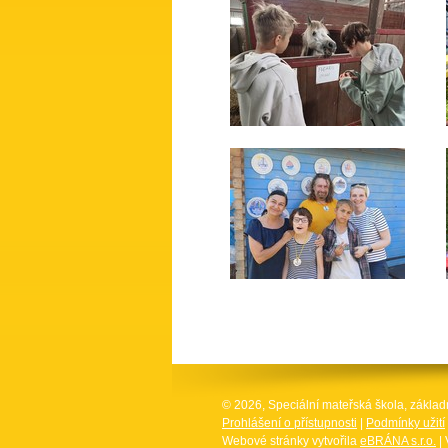
© 2026, Speciální mateřská škola, základ
Prohlášení o přístupnosti
|
Podmínky užití
Webové stránky vytvořila
eBRÁNA s.r.o.
| 