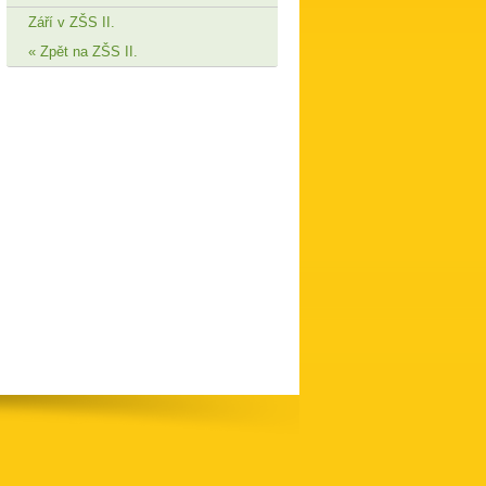
Září v ZŠS II.
Zpět na ZŠS II.