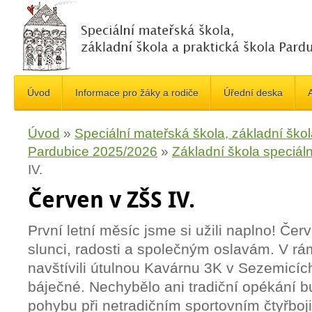
Úvod
Informace pro žáky a rodiče
Úřední deska
A
Úvod
»
Speciální mateřská škola, základní škol
Pardubice 2025/2026
»
Základní škola speciáln
IV.
Červen v ZŠS IV.
První letní měsíc jsme si užili naplno! Červ
slunci, radosti a společným oslavám. V rá
navštívili útulnou Kavárnu 3K v Sezemicích
báječné. Nechybělo ani tradiční opékání b
pohybu při netradičním sportovním čtyřboj