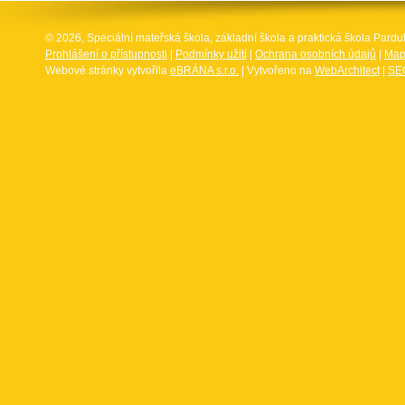
© 2026, Speciální mateřská škola, základní škola a praktická škola Par
Prohlášení o přístupnosti
|
Podmínky užití
|
Ochrana osobních údajů
|
Map
Webové stránky vytvořila
eBRÁNA s.r.o.
| Vytvořeno na
WebArchitect
|
SEO