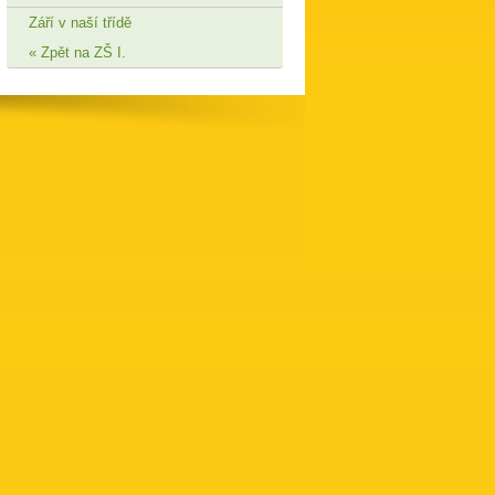
Září v naší třídě
Zpět na ZŠ I.