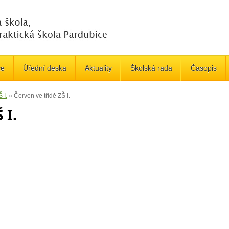
če
Úřední deska
Aktuality
Školská rada
Časopis
 I.
»
Červen ve třídě ZŠ I.
 I.