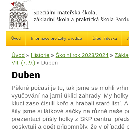
Úvod
Informace pro žáky a rodiče
Úřední deska
A
Úvod
»
Historie
»
Školní rok 2023/2024
»
Zákla
VII. (7.,9.)
»
Duben
Duben
Pěkné počasí je tu, tak jsme se mohli vrh
vyučování na jarní úklid zahrady. My holky
kluci zase čistili keře a hrabali staré listí.
šily jsme si látkové sáčky na různé naše 
prezentací přišly holky z SKP centra, předs
poskytují a opět připomněly, že v případě p