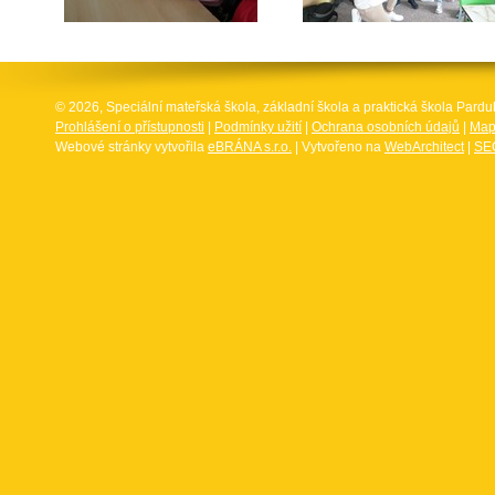
© 2026, Speciální mateřská škola, základní škola a praktická škola Par
Prohlášení o přístupnosti
|
Podmínky užití
|
Ochrana osobních údajů
|
Map
Webové stránky vytvořila
eBRÁNA s.r.o.
| Vytvořeno na
WebArchitect
|
SEO