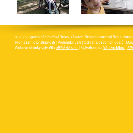
© 2026, Speciální mateřská škola, základní škola a praktická škola Par
Prohlášení o přístupnosti
|
Podmínky užití
|
Ochrana osobních údajů
|
Map
Webové stránky vytvořila
eBRÁNA s.r.o.
| Vytvořeno na
WebArchitect
|
SEO