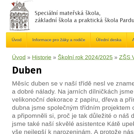
Úvod
Informace pro žáky a rodiče
Úřední deska
A
Úvod
»
Historie
»
Školní rok 2024/2025
»
ZŠS V
Duben
Měsíc duben se v naší třídě nesl ve zname
a dobré nálady. Na jarních dílničkách jsme 
velikonoční dekorace z papíru, dřeva a pří
dubna jsme společným třídním projektem 
a připomněli si, proč je tak důležité o ná
jsme také naší skvělé asistentce Kátě upekli
vše nejlepší k narozeninám. A protože nás