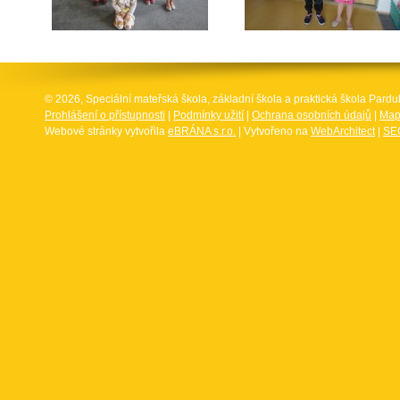
© 2026, Speciální mateřská škola, základní škola a praktická škola Par
Prohlášení o přístupnosti
|
Podmínky užití
|
Ochrana osobních údajů
|
Map
Webové stránky vytvořila
eBRÁNA s.r.o.
| Vytvořeno na
WebArchitect
|
SEO