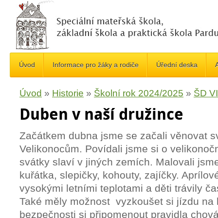
Úvod
Informace pro žáky a rodiče
Úřední deska
A
Úvod
»
Historie
»
Školní rok 2024/2025
»
ŠD VI
Duben v naší družince
Začátkem dubna jsme se začali věnovat s
Velikonocům. Povídali jsme si o velikonoční
svátky slaví v jiných zemích. Malovali jsm
kuřátka, slepičky, kohouty, zajíčky. Aprílo
vysokými letními teplotami a děti trávily č
Také měly možnost vyzkoušet si jízdu na 
bezpečnosti si připomenout pravidla chován