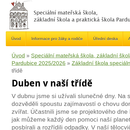
Úvod
Informace pro žáky a rodiče
Úřední deska
A
Úvod
»
Speciální mateřská škola, základní škol
Pardubice 2025/2026
»
Základní škola speciáln
třídě
Duben v naší třídě
V dubnu jsme si užívali slunečné dny. Na 
dozvěděli spoustu zajímavostí o chovu d
zvířat. Účastnili jsme se projektového dne 
jak můžeme každý den pomoci naší planetě
posbírali a rozřídili odpadky. V naší těloc