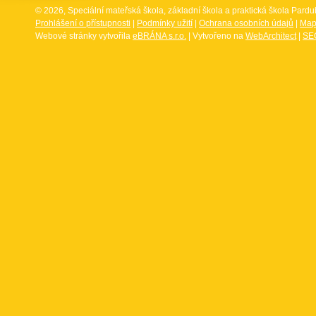
© 2026, Speciální mateřská škola, základní škola a praktická škola Par
Prohlášení o přístupnosti
|
Podmínky užití
|
Ochrana osobních údajů
|
Map
Webové stránky vytvořila
eBRÁNA s.r.o.
| Vytvořeno na
WebArchitect
|
SEO