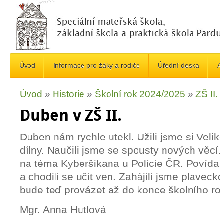
Úvod
Informace pro žáky a rodiče
Úřední deska
A
Úvod
»
Historie
»
Školní rok 2024/2025
»
ZŠ II.
Duben v ZŠ II.
Duben nám rychle utekl. Užili jsme si Veli
dílny. Naučili jsme se spousty nových věcí
na téma Kyberšikana u Policie ČR. Povídali
a chodili se učit ven. Zahájili jsme plavec
bude teď provázet až do konce školního r
Mgr. Anna Hutlová