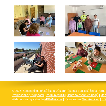
© 2026, Speciální mateřská škola, základní škola a praktická škola Par
Prohlášení o přístupnosti
|
Podmínky užití
|
Ochrana osobních údajů
|
Map
Webové stránky vytvořila
eBRÁNA s.r.o.
| Vytvořeno na
WebArchitect
|
SEO