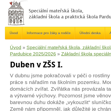
Úvod
Informace pro žáky a rodiče
Úřední deska
A
Úvod
»
Speciální mateřská škola, základní škol
Pardubice 2025/2026
»
Základní škola speciáln
Duben v ZŠS I.
V dubnu jsme pokračovali v péči o rostliny
práce s nářadím na školním pozemku. Moc
domácích zvířat. Zvířátka nás provázala t
a výtvarné výchovy. Pozornost jsme věnova
barevnou duhu dokáže „vykouzlit“ sluníčko
Země nám připomněl, jak důležité je chránit