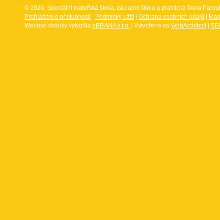
© 2026, Speciální mateřská škola, základní škola a praktická škola Par
Prohlášení o přístupnosti
|
Podmínky užití
|
Ochrana osobních údajů
|
Map
Webové stránky vytvořila
eBRÁNA s.r.o.
| Vytvořeno na
WebArchitect
|
SEO