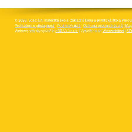
© 2026, Speciální mateřská škola, základní škola a praktická škola Par
Prohlášení o přístupnosti
|
Podmínky užití
|
Ochrana osobních údajů
|
Map
Webové stránky vytvořila
eBRÁNA s.r.o.
| Vytvořeno na
WebArchitect
|
SEO