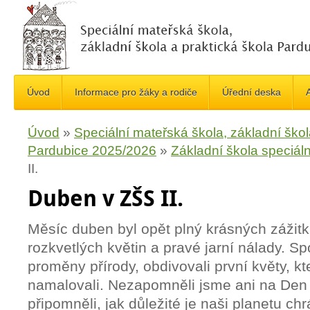
Úvod
Informace pro žáky a rodiče
Úřední deska
A
Úvod
»
Speciální mateřská škola, základní škol
Pardubice 2025/2026
»
Základní škola speciáln
II.
Duben v ZŠS II.
Měsíc duben byl opět plný krásných zážit
rozkvetlých květin a pravé jarní nálady. S
proměny přírody, obdivovali první květy, kt
namalovali. Nezapomněli jsme ani na Den
připomněli, jak důležité je naši planetu ch