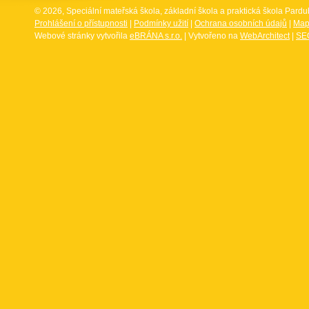
© 2026, Speciální mateřská škola, základní škola a praktická škola Par
Prohlášení o přístupnosti
|
Podmínky užití
|
Ochrana osobních údajů
|
Map
Webové stránky vytvořila
eBRÁNA s.r.o.
| Vytvořeno na
WebArchitect
|
SEO