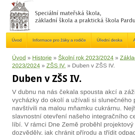
Úvod
Informace pro žáky a rodiče
Úřední deska
A
Úvod
»
Historie
»
Školní rok 2023/2024
»
Zákla
2023/2024
»
ZŠS IV.
»
Duben v ZŠS IV.
Duben v ZŠS IV.
V dubnu na nás čekala spousta akcí a záži
vycházky do okolí a užívali si slunečného 
navštívili na malou mňamku cukrárnu. Nej
slavnostní otevření našeho integračního 
líbí. V rámci Dne Země proběhl projektový 
dozvěděly, jak chránit přírodu a třídit odp