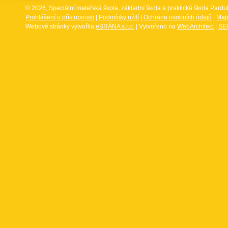
© 2026, Speciální mateřská škola, základní škola a praktická škola Par
Prohlášení o přístupnosti
|
Podmínky užití
|
Ochrana osobních údajů
|
Map
Webové stránky vytvořila
eBRÁNA s.r.o.
| Vytvořeno na
WebArchitect
|
SEO