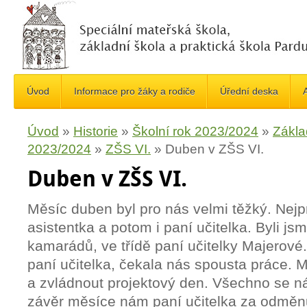
Úvod
Informace pro žáky a rodiče
Úřední deska
A
Úvod
»
Historie
»
Školní rok 2023/2024
»
Zákla
2023/2024
»
ZŠS VI.
»
Duben v ZŠS VI.
Duben v ZŠS VI.
Měsíc duben byl pro nás velmi těžký. Nej
asistentka a potom i paní učitelka. Byli js
kamarádů, ve třídě paní učitelky Majerové
paní učitelka, čekala nás spousta práce.
M
a zvládnout projektový den. Všechno se 
závěr měsíce nám paní učitelka za odměnu