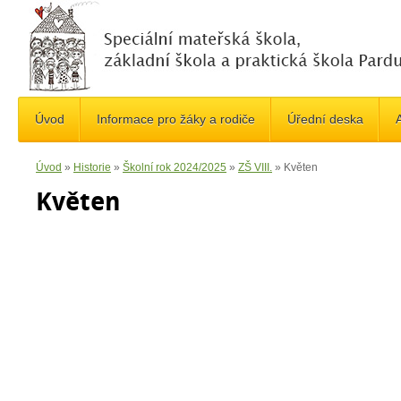
Úvod
Informace pro žáky a rodiče
Úřední deska
A
Úvod
»
Historie
»
Školní rok 2024/2025
»
ZŠ VIII.
»
Květen
Květen