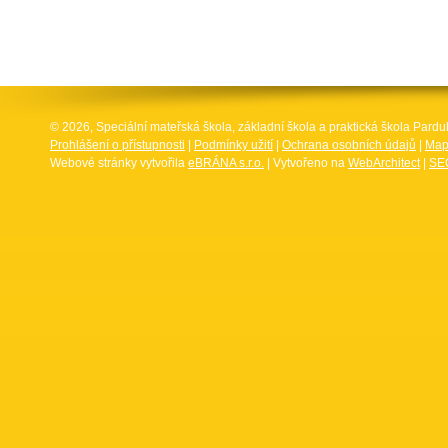
© 2026, Speciální mateřská škola, základní škola a praktická škola Par
Prohlášení o přístupnosti
|
Podmínky užití
|
Ochrana osobních údajů
|
Map
Webové stránky vytvořila
eBRÁNA s.r.o.
| Vytvořeno na
WebArchitect
|
SEO