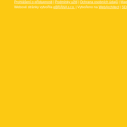
Prohlášení o přístupnosti
|
Podmínky užití
|
Ochrana osobních údajů
|
Map
Webové stránky vytvořila
eBRÁNA s.r.o.
| Vytvořeno na
WebArchitect
|
SEO