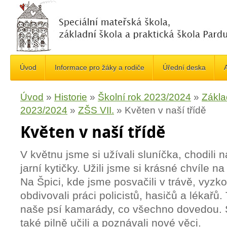
Úvod
Informace pro žáky a rodiče
Úřední deska
A
Úvod
»
Historie
»
Školní rok 2023/2024
»
Zákla
2023/2024
»
ZŠS VII.
»
Květen v naší třídě
Květen v naší třídě
V květnu jsme si užívali sluníčka, chodili
jarní kytičky. Užili jsme si krásné chvíle 
Na Špici, kde jsme posvačili v trávě, vyzko
obdivovali práci policistů, hasičů a lékařů
naše psí kamarády, co všechno dovedou.
také pilně učili a poznávali nové věci.