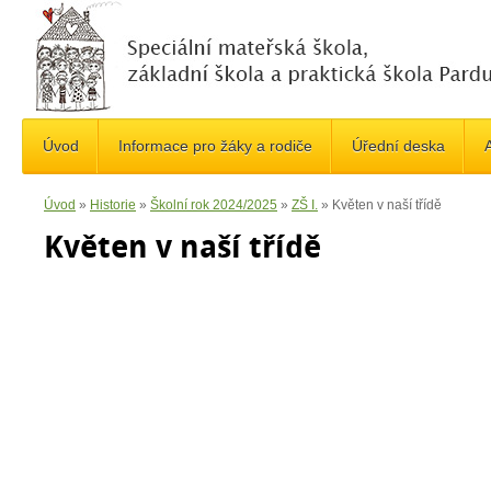
Úvod
Informace pro žáky a rodiče
Úřední deska
A
Úvod
»
Historie
»
Školní rok 2024/2025
»
ZŠ I.
»
Květen v naší třídě
Květen v naší třídě