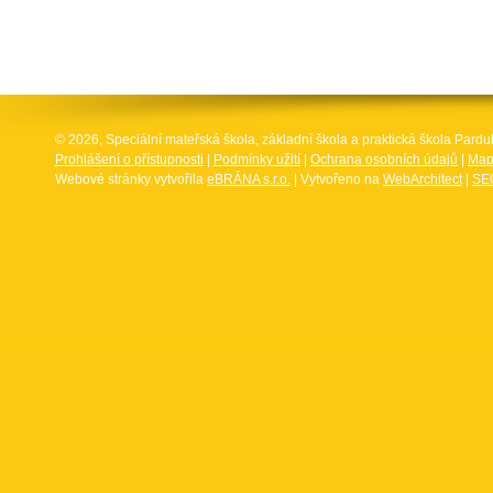
© 2026, Speciální mateřská škola, základní škola a praktická škola Par
Prohlášení o přístupnosti
|
Podmínky užití
|
Ochrana osobních údajů
|
Map
Webové stránky vytvořila
eBRÁNA s.r.o.
| Vytvořeno na
WebArchitect
|
SEO