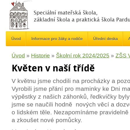
Úvod
Informace pro žáky a rodiče
Úřední deska
A
Úvod
»
Historie
»
Školní rok 2024/2025
»
ZŠS V
Květen v naší třídě
V květnu jsme chodili na procházky a pozo
Vyrobili jsme přání pro maminky ke Dni ma
výpěstky z našich záhonků, ředkvičky byly
jsme se naučili hodně nových věcí a dozv
o lidském těle. Nezapomínáme pravidelně c
a zkoušet nové pomůcky.