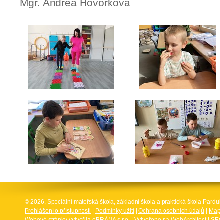
Mgr. Andrea Hovorková
© 2026, Speciální mateřská škola, základní škola a praktická škola Par
Prohlášení o přístupnosti
|
Podmínky užití
|
Ochrana osobních údajů
|
Map
Webové stránky vytvořila
eBRÁNA s.r.o.
| Vytvořeno na
WebArchitect
|
SEO