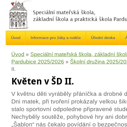
Úvod
Informace pro žáky a rodiče
Úřední deska
A
Úvod
»
Speciální mateřská škola, základní škol
Pardubice 2025/2026
»
Školní družina 2025/2
II.
Květen v ŠD II.
V květnu děti vyráběly přáníčka a drobné
Dni matek, při tvoření prokázaly velkou ši
stalo sportovní odpoledne připravené stu
Nechyběly soutěže, pohybové hry ani dobr
„Šablon“ nás čekalo povídání o bezpečnos