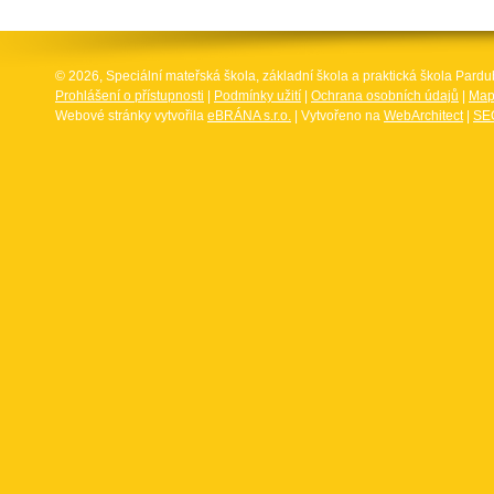
© 2026, Speciální mateřská škola, základní škola a praktická škola Par
Prohlášení o přístupnosti
|
Podmínky užití
|
Ochrana osobních údajů
|
Map
Webové stránky vytvořila
eBRÁNA s.r.o.
| Vytvořeno na
WebArchitect
|
SEO