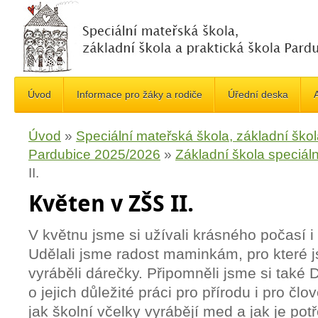
Úvod
Informace pro žáky a rodiče
Úřední deska
A
Úvod
»
Speciální mateřská škola, základní škol
Pardubice 2025/2026
»
Základní škola speciáln
II.
Květen v ZŠS II.
V květnu jsme si užívali krásného počasí i
Udělali jsme radost maminkám, pro které j
vyráběli dárečky. Připomněli jsme si také D
o jejich důležité práci pro přírodu i pro čl
jak školní včelky vyrábějí med a jak je po