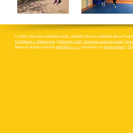
© 2026, Speciální mateřská škola, základní škola a praktická škola Par
Prohlášení o přístupnosti
|
Podmínky užití
|
Ochrana osobních údajů
|
Map
Webové stránky vytvořila
eBRÁNA s.r.o.
| Vytvořeno na
WebArchitect
|
SEO