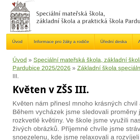
Úvod
Informace pro žáky a rodiče
Úřední deska
A
Úvod
»
Speciální mateřská škola, základní škol
Pardubice 2025/2026
»
Základní škola speciáln
III.
Květen v ZŠS III.
Květen nám přinesl mnoho krásných chvil a
Během vycházek jsme sledovali proměny ja
rozkvetlé květiny. Ve škole jsme využili na
živých obrázků. Příjemné chvíle jsme strávil
snoezelenu, kde jsme relaxovali a rozvíje