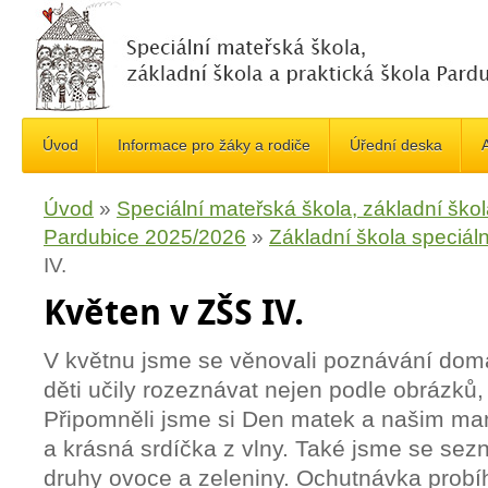
Úvod
Informace pro žáky a rodiče
Úřední deska
A
Úvod
»
Speciální mateřská škola, základní škol
Pardubice 2025/2026
»
Základní škola speciáln
IV.
Květen v ZŠS IV.
V květnu jsme se věnovali poznávání domác
děti učily rozeznávat nejen podle obrázků, 
Připomněli jsme si Den matek a našim mam
a krásná srdíčka z vlny. Také jsme se sez
druhy ovoce a zeleniny. Ochutnávka probí