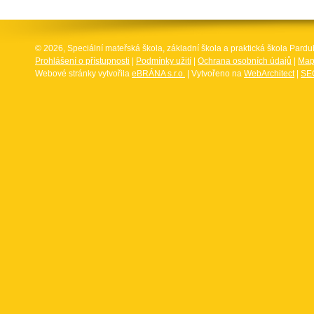
© 2026, Speciální mateřská škola, základní škola a praktická škola Par
Prohlášení o přístupnosti
|
Podmínky užití
|
Ochrana osobních údajů
|
Map
Webové stránky vytvořila
eBRÁNA s.r.o.
| Vytvořeno na
WebArchitect
|
SEO