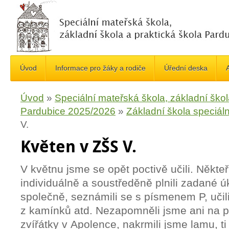
Úvod
Informace pro žáky a rodiče
Úřední deska
A
Úvod
»
Speciální mateřská škola, základní škol
Pardubice 2025/2026
»
Základní škola speciáln
V.
Květen v ZŠS V.
V květnu jsme se opět poctivě učili. Někteř
individuálně a soustředěně plnili zadané úk
společně, seznámili se s písmenem P, učili
z kamínků atd. Nezapomněli jsme ani na p
zvířátky v Apolence, nakrmili jsme lamu, ti