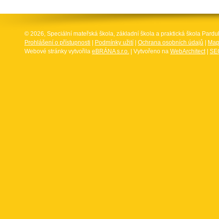
© 2026, Speciální mateřská škola, základní škola a praktická škola Par
Prohlášení o přístupnosti
|
Podmínky užití
|
Ochrana osobních údajů
|
Map
Webové stránky vytvořila
eBRÁNA s.r.o.
| Vytvořeno na
WebArchitect
|
SEO