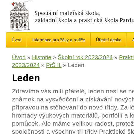
Úvod
Informace pro žáky a rodiče
Úřední deska
A
Úvod
»
Historie
»
Školní rok 2023/2024
»
Prakt
2023/2024
»
PrŠ II.
»
Leden
Leden
Zdravíme vás milí přátelé, leden nesl se n
známek na vysvědčení a získávání nových
přípravou na stěhování do nové třídy. Za l
hromady výukových materiálů, portfólií a 
pomůcek. Ale máme velikou radost, proto
společnosti a všechny tři třídy Praktické 