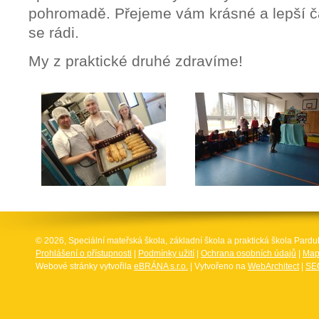
pohromadě. Přejeme vám krásné a lepší ča
se rádi.
My z praktické druhé zdravíme!
© 2026, Speciální mateřská škola, základní škola a praktická škola Par
Prohlášení o přístupnosti
|
Podmínky užití
|
Ochrana osobních údajů
|
Map
Webové stránky vytvořila
eBRÁNA s.r.o.
| Vytvořeno na
WebArchitect
|
SEO