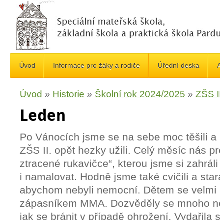
Úvod
Informace pro žáky a rodiče
Úřední deska
A
Úvod
»
Historie
»
Školní rok 2024/2025
»
ZŠS II
Leden
Po Vánocích jsme se na sebe moc těšili a l
ZŠS II. opět hezky užili. Celý měsíc nás 
ztracené rukavičce“, kterou jsme si zahrál
i namalovat. Hodně jsme také cvičili a stara
abychom nebyli nemocní. Dětem se velmi lí
zápasníkem MMA. Dozvěděly se mnoho no
jak se bránit v případě ohrožení. Vydařila