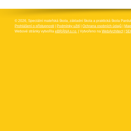
© 2026, Speciální mateřská škola, základní škola a praktická škola Par
Prohlášení o přístupnosti
|
Podmínky užití
|
Ochrana osobních údajů
|
Map
Webové stránky vytvořila
eBRÁNA s.r.o.
| Vytvořeno na
WebArchitect
|
SEO