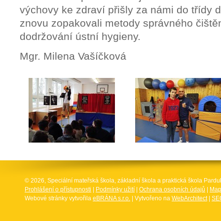
výchovy ke zdraví přišly za námi do třídy
znovu zopakovali metody správného čištěn
dodržování ústní hygieny.
Mgr. Milena Vašíčková
© 2026, Speciální mateřská škola, základní škola a praktická škola Par
Prohlášení o přístupnosti
|
Podmínky užití
|
Ochrana osobních údajů
|
Map
Webové stránky vytvořila
eBRÁNA s.r.o.
| Vytvořeno na
WebArchitect
|
SEO