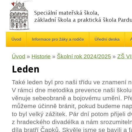
Úvod
Informace pro žáky a rodiče
Úřední deska
A
Úvod
»
Historie
»
Školní rok 2024/2025
»
ZŠ VII
Leden
Také leden byl pro naši třídu ve znamení 
V rámci dne metodika prevence naši školu n
věnuje sebeobraně a bojovému umění. Pře
můžeme účinně bránit, pokud budeme napa
to byl velký zážitek. Pár dní potom přijeli 
z hradeckého divadélka a nám srozumiteln
díla bratří Čapků. Skvěle jsme se bavili a fa