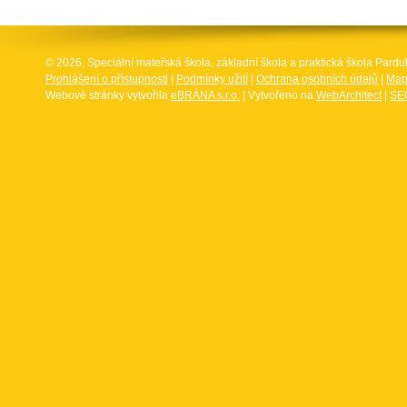
© 2026, Speciální mateřská škola, základní škola a praktická škola Par
Prohlášení o přístupnosti
|
Podmínky užití
|
Ochrana osobních údajů
|
Map
Webové stránky vytvořila
eBRÁNA s.r.o.
| Vytvořeno na
WebArchitect
|
SEO