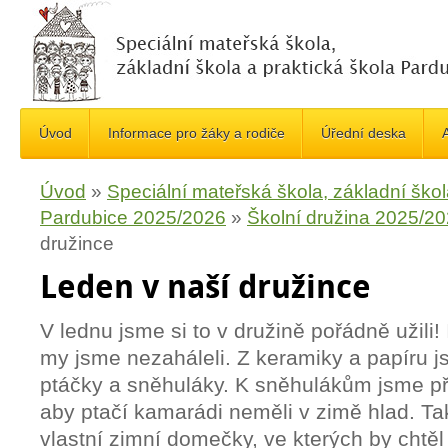
Úvod
Informace pro žáky a rodiče
Úřední deska
A
Úvod
»
Speciální mateřská škola, základní škol
Pardubice 2025/2026
»
Školní družina 2025/2
družince
Leden v naší družince
V lednu jsme si to v družině pořádně užili!
my jsme nezaháleli. Z keramiky a papíru j
ptáčky a sněhuláky. K sněhulákům jsme přip
aby ptačí kamarádi neměli v zimě hlad. Tak
vlastní zimní domečky, ve kterých by chtěl 