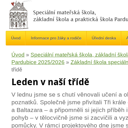
Úvod
Informace pro žáky a rodiče
Úřední deska
A
Úvod
»
Speciální mateřská škola, základní škol
Pardubice 2025/2026
»
Základní škola speciáln
třídě
Leden v naší třídě
V lednu jsme se s chutí věnovali učení a 
poznatků. Společně jsme přivítali Tři král
a Baltazara – a připomněli si jejich příběh 
pohyb – v tělocvičně jsme si zacvičili a vy
pomůcky. V rámci projektového dne jsme s