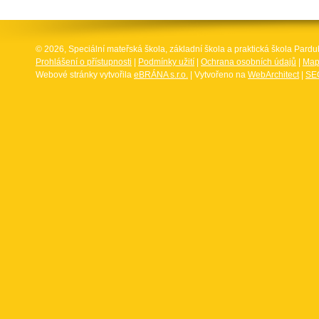
© 2026, Speciální mateřská škola, základní škola a praktická škola Par
Prohlášení o přístupnosti
|
Podmínky užití
|
Ochrana osobních údajů
|
Map
Webové stránky vytvořila
eBRÁNA s.r.o.
| Vytvořeno na
WebArchitect
|
SEO