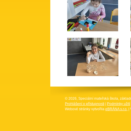
© 2026, Speciální mateřská škola, základ
Prohlášení o přístupnosti
|
Podmínky užití
Webové stránky vytvořila
eBRÁNA s.r.o.
| 