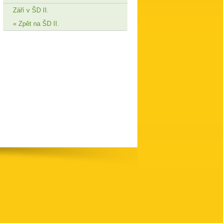
Září v ŠD II.
Zpět na ŠD II.