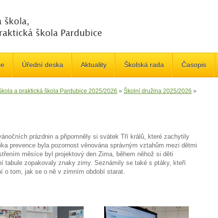
če
Úřední deska
Aktuality
Školská rada
Časopis
 škola a praktická škola Pardubice 2025/2026
»
Školní družina 2025/2026
»
vánočních prázdnin a připomněly si svátek Tří králů, které zachytily
odika prevence byla pozornost věnována správným vztahům mezi dětmi
třením měsíce byl projektový den Zima, během něhož si děti
í tabule zopakovaly znaky zimy. Seznámily se také s ptáky, kteří
í o tom, jak se o ně v zimním období starat.