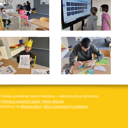
ní škola a praktická škola Pardubice – všechna práva vyhrazena
|
Ochrana osobních údajů
|
Mapa stránek
Vytvořeno na
WebArchitect
|
SEO a internetový marketing