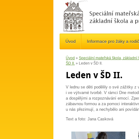
Úvod
Informace pro žáky a rodi
Úvod
»
Speciální mateřská škola, základní
ŠD II.
»
Leden v ŠD II.
Leden v ŠD II.
V lednu se děti podělily o své zážitky z 
i ve výtvarné tvorbě. V rámci Dne met
a dospělými a rozpoznávání emocí. Zpes
zábavnou formou a za pomoci interaktivn
u nás přezimují, a nechybělo ani povídán
Text a foto: Jana Casková