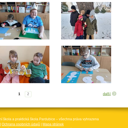
další
1
2
ní škola a praktická škola Pardubice – všechna práva vyhrazena
|
Ochrana osobních údajů
|
Mapa stránek