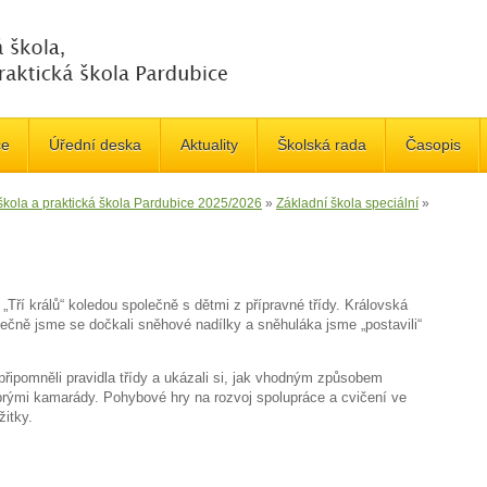
če
Úřední deska
Aktuality
Školská rada
Časopis
 škola a praktická škola Pardubice 2025/2026
»
Základní škola speciální
»
 „Tří králů“ koledou společně s dětmi z přípravné třídy. Královská
ečně jsme se dočkali sněhové nadílky a sněhuláka jsme „postavili“
řipomněli pravidla třídy a ukázali si, jak vhodným způsobem
rými kamarády. Pohybové hry na rozvoj spolupráce a cvičení ve
žitky.