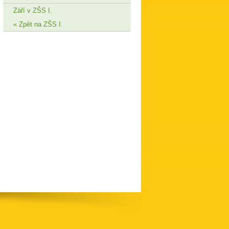
Září v ZŠS I.
Zpět na ZŠS I.