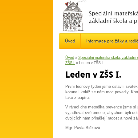
Úvod
Informace pro žáky a rodi
Úvod
»
Speciální mateřská škola, základní
ZŠS I.
»
Leden v ZŠS I.
Leden v ZŠS I.
První lednový týden jsme oslavili svátek
koruna i koláž se nám moc povedly. Kon
také z papíru.
V rámci dne metodika prevence jsme si p
vyjadřovat své emoce, abychom byli dob
dvojicích nám přinášejí radost a nové zá
Mgr. Pavla Bišková