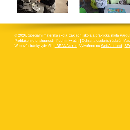
© 2026, Speciální mateřská škola, základní škola a praktická škola Par
Prohlášení o přístupnosti
|
Podmínky užití
|
Ochrana osobních údajů
|
Map
Webové stránky vytvořila
eBRÁNA s.r.o.
| Vytvořeno na
WebArchitect
|
SEO