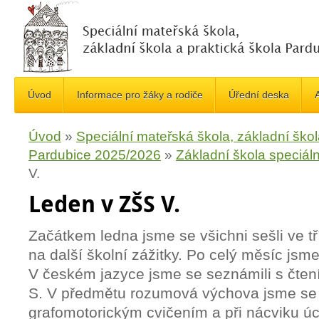
Úvod
Informace pro žáky a rodiče
Úřední deska
A
Úvod
»
Speciální mateřská škola, základní škol
Pardubice 2025/2026
»
Základní škola speciáln
V.
Leden v ZŠS V.
Začátkem ledna jsme se všichni sešli ve t
na další školní zážitky. Po celý měsíc jsme 
V českém jazyce jsme se seznámili s čte
S. V předmětu rozumová výchova jsme se 
grafomotorickým cvičením a při nácviku 