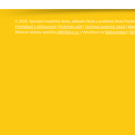
© 2026, Speciální mateřská škola, základní škola a praktická škola Par
Prohlášení o přístupnosti
|
Podmínky užití
|
Ochrana osobních údajů
|
Map
Webové stránky vytvořila
eBRÁNA s.r.o.
| Vytvořeno na
WebArchitect
|
SEO