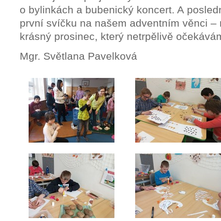
o bylinkách a bubenický koncert. A posledn
první svíčku na našem adventním věnci – n
krásný prosinec, který netrpělivě očekává
Mgr. Světlana Pavelková