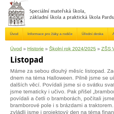
Úvod
Informace pro žáky a rodiče
Úřední deska
A
Úvod
»
Historie
»
Školní rok 2024/2025
»
ZŠS V
Listopad
Máme za sebou dlouhý měsíc listopad. Za
dnem na téma Halloween. Pilně jsme se učil
dalších věcí. Povídali jsme si o svátku sva
jsme tematicky i učivo. Pak přišel „brambo
povídali a četli o bramborách, počítali jsme
bramborové pole i s brázdami a traktorem.
zvládli jsme i projektový den na téma fin