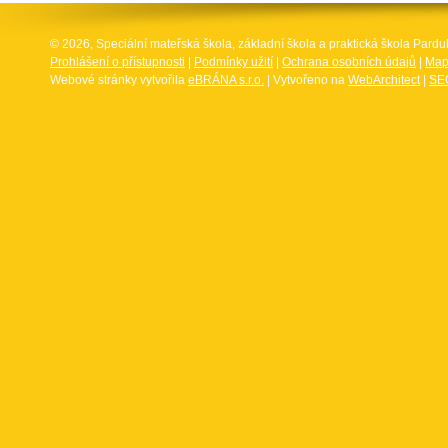
© 2026, Speciální mateřská škola, základní škola a praktická škola Par
Prohlášení o přístupnosti
|
Podmínky užití
|
Ochrana osobních údajů
|
Map
Webové stránky vytvořila
eBRÁNA s.r.o.
| Vytvořeno na
WebArchitect
|
SEO