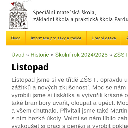
Úvod
Informace pro žáky a rodiče
Úřední deska
A
Úvod
»
Historie
»
Školní rok 2024/2025
»
ZŠS II
Listopad
Listopad jsme si ve třídě ZŠS II. opravdu u
zážitků a nových zkušeností. Moc se nám l
vyrobili jsme si tiskátka a vytvořili krásné 
také brambory uvařit, oloupat a upéct. Mo
a všem chutnalo. Přivítali jsme také Martina
s ním hezké úkoly. Velmi se nám líbilo zah
vyzkoušet si práci s penězi a vyrobit pokl