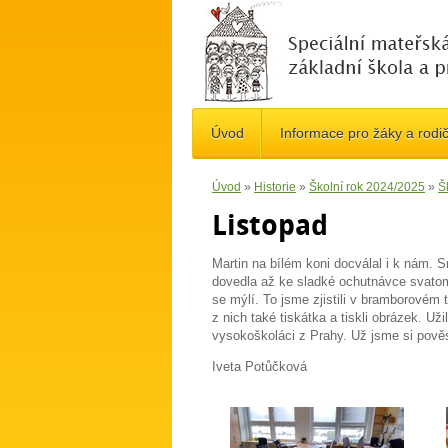
Úvod
Informace pro žáky a rodi
Úvod
»
Historie
»
Školní rok 2024/2025
»
Š
Listopad
Martin na bílém koni docválal i k nám. 
dovedla až ke sladké ochutnávce svatoma
se mýlí. To jsme zjistili v bramborovém t
z nich také tiskátka a tiskli obrázek. Už
vysokoškoláci z Prahy. Už jsme si pověs
Iveta Potůčková