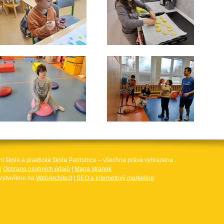
ní škola a praktická škola Pardubice – všechna práva vyhrazena
|
Ochrana osobních údajů
|
Mapa stránek
Vytvořeno na
WebArchitect
|
SEO a internetový marketing