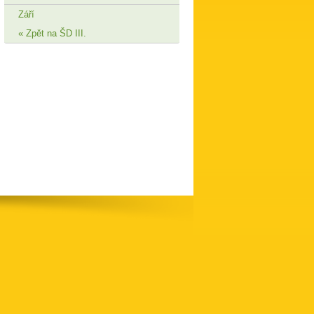
Září
Zpět na ŠD III.