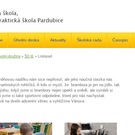
če
Úřední deska
Aktuality
Školská rada
Časopis
kolní družina
»
ŠD III.
»
Listopad
Sněhovou nadílku nám sice nepřivezl, ale jeho naučná stezka nás
rtinských rohlíčků. A kdo si myslí, že brambora je jen na jídlo, tak
ýdnu, když jsme si brambory nejen upekli a snědli, ale vyrobili si
ili jsme si také sportovní odpoledne, které pro nás nachystali
ili na dveře adventní věnec a vyhlížíme Vánoce.