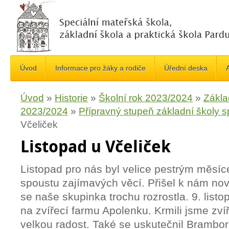
Úvod
Informace pro žáky a rodiče
Úřední deska
A
Úvod
»
Historie
»
Školní rok 2023/2024
»
Zákla
2023/2024
»
Přípravný stupeň základní školy s
Včeliček
Listopad u Včeliček
Listopad pro nás byl velice pestrým měsíc
spoustu zajímavých věcí. Přišel k nám no
se naše skupinka
trochu
rozrostla. 9. list
na zvířecí farmu Apolenku. Krmili jsme zví
velkou radost. Také se uskutečnil Brambor