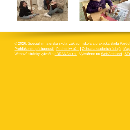
© 2026, Speciální mateřská škola, základní škola a praktická škola Par
Prohlášení o přístupnosti
|
Podmínky užití
|
Ochrana osobních údajů
|
Map
Webové stránky vytvořila
eBRÁNA s.r.o.
| Vytvořeno na
WebArchitect
|
SEO